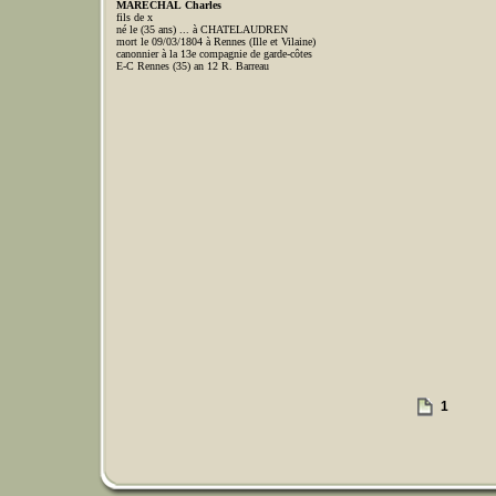
MARECHAL Charles
fils de x
né le (35 ans) ... à CHATELAUDREN
mort le 09/03/1804 à Rennes (Ille et Vilaine)
canonnier à la 13e compagnie de garde-côtes
E-C Rennes (35) an 12 R. Barreau
1