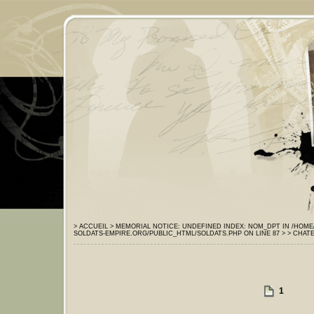
> ACCUEIL
> MEMORIAL
NOTICE: UNDEFINED INDEX: NOM_DPT IN /HOM
SOLDATS-EMPIRE.ORG/PUBLIC_HTML/SOLDATS.PHP ON LINE 87 >
> CHAT
1