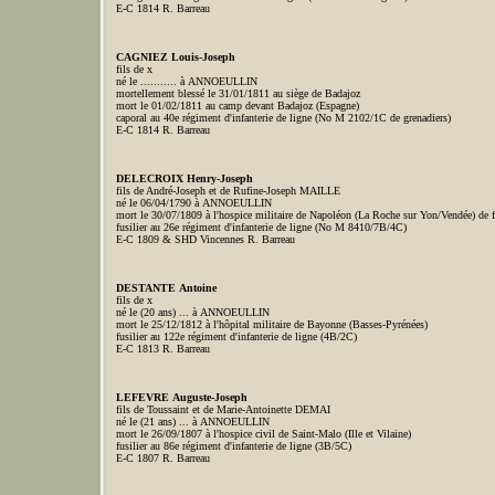
E-C 1814 R. Barreau
CAGNIEZ Louis-Joseph
fils de x
né le ........... à ANNOEULLIN
mortellement blessé le 31/01/1811 au siège de Badajoz
mort le 01/02/1811 au camp devant Badajoz (Espagne)
caporal au 40e régiment d'infanterie de ligne (No M 2102/1C de grenadiers)
E-C 1814 R. Barreau
DELECROIX Henry-Joseph
fils de André-Joseph et de Rufine-Joseph MAILLE
né le 06/04/1790 à ANNOEULLIN
mort le 30/07/1809 à l'hospice militaire de Napoléon (La Roche sur Yon/Vendée) de f
fusilier au 26e régiment d'infanterie de ligne (No M 8410/7B/4C)
E-C 1809 & SHD Vincennes R. Barreau
DESTANTE Antoine
fils de x
né le (20 ans) ... à ANNOEULLIN
mort le 25/12/1812 à l'hôpital militaire de Bayonne (Basses-Pyrénées)
fusilier au 122e régiment d'infanterie de ligne (4B/2C)
E-C 1813 R. Barreau
LEFEVRE Auguste-Joseph
fils de Toussaint et de Marie-Antoinette DEMAI
né le (21 ans) ... à ANNOEULLIN
mort le 26/09/1807 à l'hospice civil de Saint-Malo (Ille et Vilaine)
fusilier au 86e régiment d'infanterie de ligne (3B/5C)
E-C 1807 R. Barreau