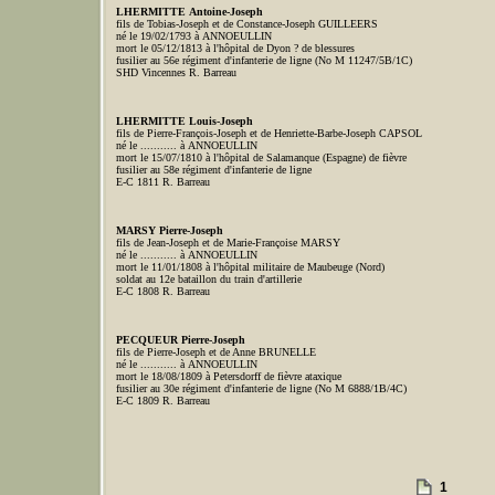
LHERMITTE Antoine-Joseph
fils de Tobias-Joseph et de Constance-Joseph GUILLEERS
né le 19/02/1793 à ANNOEULLIN
mort le 05/12/1813 à l'hôpital de Dyon ? de blessures
fusilier au 56e régiment d'infanterie de ligne (No M 11247/5B/1C)
SHD Vincennes R. Barreau
LHERMITTE Louis-Joseph
fils de Pierre-François-Joseph et de Henriette-Barbe-Joseph CAPSOL
né le ........... à ANNOEULLIN
mort le 15/07/1810 à l'hôpital de Salamanque (Espagne) de fièvre
fusilier au 58e régiment d'infanterie de ligne
E-C 1811 R. Barreau
MARSY Pierre-Joseph
fils de Jean-Joseph et de Marie-Françoise MARSY
né le ........... à ANNOEULLIN
mort le 11/01/1808 à l'hôpital militaire de Maubeuge (Nord)
soldat au 12e bataillon du train d'artillerie
E-C 1808 R. Barreau
PECQUEUR Pierre-Joseph
fils de Pierre-Joseph et de Anne BRUNELLE
né le ........... à ANNOEULLIN
mort le 18/08/1809 à Petersdorff de fièvre ataxique
fusilier au 30e régiment d'infanterie de ligne (No M 6888/1B/4C)
E-C 1809 R. Barreau
1