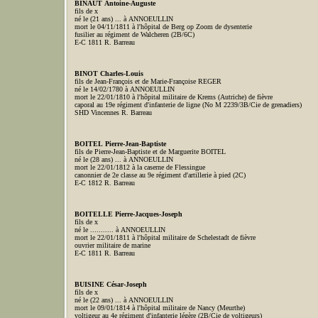
BINAUT Antoine-Auguste
fils de x
né le (21 ans) ... à ANNOEULLIN
mort le 04/11/1811 à l'hôpital de Berg op Zoom de dysenterie
fusilier au régiment de Walcheren (2B/6C)
E-C 1811 R. Barreau
BINOT Charles-Louis
fils de Jean-François et de Marie-Françoise REGER
né le 14/02/1780 à ANNOEULLIN
mort le 22/01/1810 à l'hôpital militaire de Krems (Autriche) de fièvre
caporal au 19e régiment d'infanterie de ligne (No M 2239/3B/Cie de grenadiers)
SHD Vincennes R. Barreau
BOITEL Pierre-Jean-Baptiste
fils de Pierre-Jean-Baptiste et de Marguerite BOITEL
né le (28 ans) ... à ANNOEULLIN
mort le 22/01/1812 à la caserne de Flessingue
canonnier de 2e classe au 9e régiment d'artillerie à pied (2C)
E-C 1812 R. Barreau
BOITELLE Pierre-Jacques-Joseph
fils de x
né le ........... à ANNOEULLIN
mort le 22/01/1811 à l'hôpital militaire de Schelestadt de fièvre
ouvrier militaire de marine
E-C 1811 R. Barreau
BUISINE César-Joseph
fils de x
né le (22 ans) ... à ANNOEULLIN
mort le 09/01/1814 à l'hôpital militaire de Nancy (Meurthe)
voltigeur au 4e régiment d'infanterie légère (2B/Cie de voltigeurs)