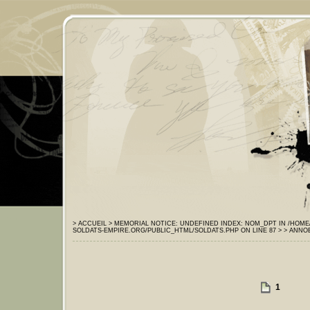
> ACCUEIL
> MEMORIAL
NOTICE: UNDEFINED INDEX: NOM_DPT IN /HOM
SOLDATS-EMPIRE.ORG/PUBLIC_HTML/SOLDATS.PHP ON LINE 87 >
> ANNO
1