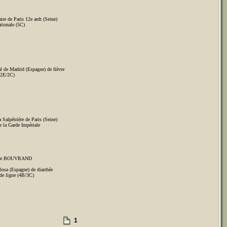
aire de Paris 12e ardt (Seine)
ationale (5C)
l de Madrid (Espagne) de fièvre
(2E/2C)
 Salpétrière de Paris (Seine)
e la Garde Impériale
herine BOUVRAND
losa (Espagne) de diarrhée
 de ligne (4B/3C)
1