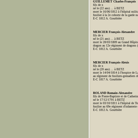
GUILLEMET Charles-François
fils de x
né le (22 ans) ... à BETZ
mort le 16/06/1812 à l'hôpital milit
fusilier à la 2e cohorte de la garde n
E-C 1812 A. Gourbière
MERCIER François-Alexandre
fils de x
né le (21 ans) ... à BETZ
mort le 28/03/1809 au Grand Hôpita
dragon au 12e régiment de dragons 
E-C 1812 A. Gourbière
MERCIER François-Alexis
fils de x
né le (20 ans) ... à BETZ
mort le 14/04/1814 à l'hospice de La
au régiment de fusiliers-grenadiers d
E-C 1817 A. Gourbière
ROLAND Romain-Alexandre
fils de Pierre-Baptiste et de Cat
né le 17/12/1791 à BETZ
mort le 03/10/1811 à l'hôpital de To
fusilier au 69e régiment d'infanterie
E-C 1812 A. Gourbière