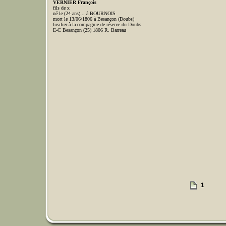
VERNIER François
fils de x
né le (24 ans)... à BOURNOIS
mort le 13/06/1806 à Besançon (Doubs)
fusilier à la compagnie de réserve du Doubs
E-C Besançon (25) 1806 R. Barreau
1