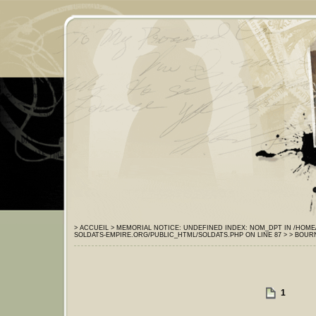
> ACCUEIL
> MEMORIAL
NOTICE: UNDEFINED INDEX: NOM_DPT IN /HOM
SOLDATS-EMPIRE.ORG/PUBLIC_HTML/SOLDATS.PHP ON LINE 87 >
> BOUR
1