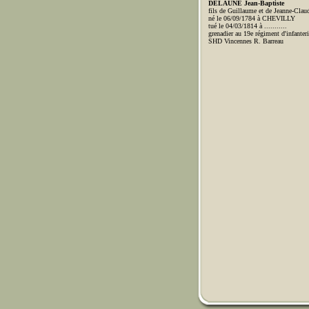
DELAUNE Jean-Baptiste
fils de Guillaume et de Jeanne-Cl
né le 06/09/1784 à CHEVILLY
tué le 04/03/1814 à ...........
grenadier au 19e régiment d'infante
SHD Vincennes R. Barreau