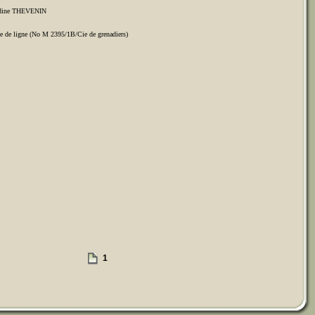
audine THEVENIN
rie de ligne (No M 2395/1B/Cie de grenadiers)
1