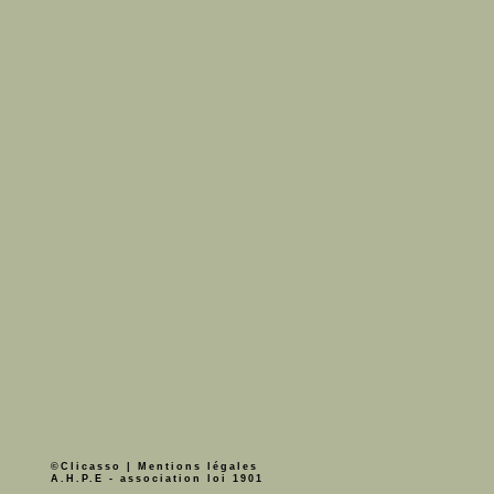
©Clicasso
|
Mentions légales
A.H.P.E - association loi 1901