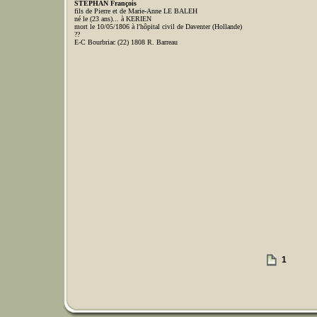
STEPHAN François
fils de Pierre et de Marie-Anne LE BALEH
né le (23 ans)... à KERIEN
mort le 10/05/1806 à l'hôpital civil de Daventer (Hollande)
??
E-C Bourbriac (22) 1808 R. Barreau
1